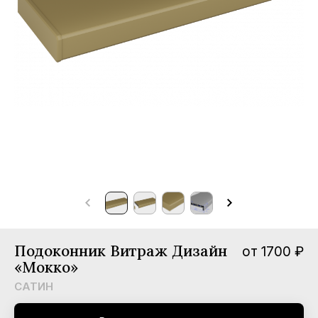
мпании
вости
трудничество
нтакты
Подоконник Витраж Дизайн
от 1700 ₽
«Мокко»
САТИН