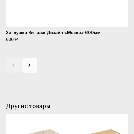
Заглушка Витраж Дизайн «Мокко» 600мм
То
мо
630 ₽
46
Другие товары