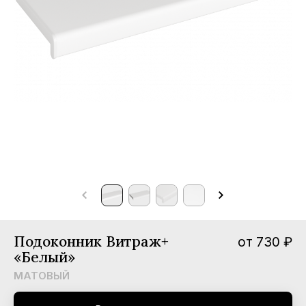
мпании
вости
трудничество
нтакты
Подоконник Витраж+
от 730 ₽
«Белый»
МАТОВЫЙ