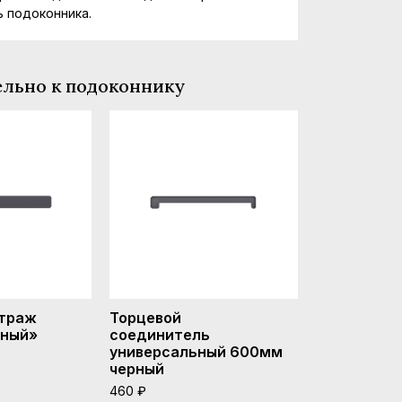
 подоконника.
льно к подоконнику
итраж
Торцевой
П-профиль
рный»
соединитель
подоконни
универсальный 600мм
Дизайн 11
черный
САТИН
от 1350 ₽
460 ₽