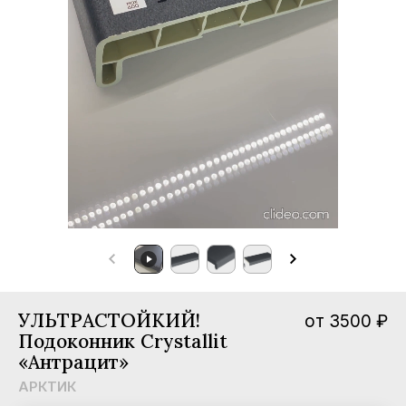
мпании
вости
трудничество
нтакты
УЛЬТРАСТОЙКИЙ!
от 3500 ₽
Подоконник Crystallit
«Антрацит»
АРКТИК