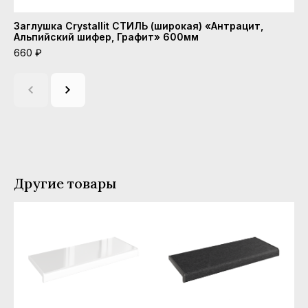
Заглушка Crystallit СТИЛЬ (широкая) «Антрацит,
За
Альпийский шифер, Графит» 600мм
Гр
660 ₽
44
Другие товары