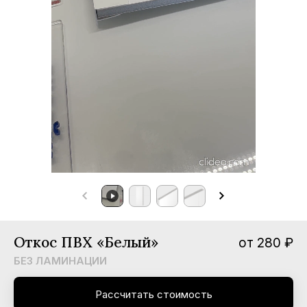
мпании
вости
трудничество
нтакты
Откос ПВХ «Белый»
от 280 ₽
БЕЗ ЛАМИНАЦИИ
Рассчитать стоимость