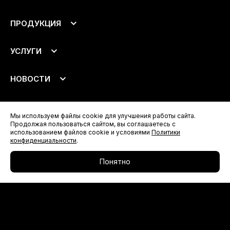
ПРОДУКЦИЯ
Подоконники
УСЛУГИ
Откосы
Аксессуары
Монтаж
НОВОСТИ
Доставка
Все новости
О компании
Новости компании
Мы используем файлы cookie для улучшения работы сайта.
Анонсы продукции
Сотрудничество
Продолжая пользоваться сайтом, вы соглашаетесь с
использованием файлов cookie и условиями
Политики
Видеоматериалы
Контакты
конфиденциальности
.
Партнёрам
Понятно
Сертификаты
+7 903 974-99-60
info@crystallit.ru
Политика конфиденциальности