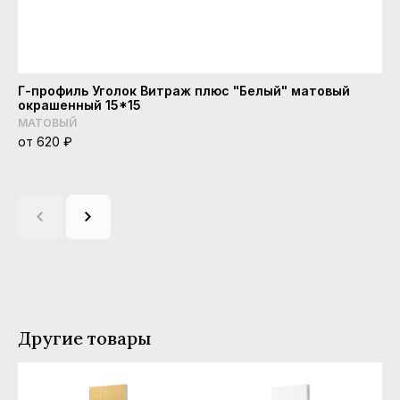
Г-профиль Уголок Витраж плюс "Белый" матовый
F-
окрашенный 15*15
ок
МАТОВЫЙ
МА
от 620 ₽
от
Другие товары