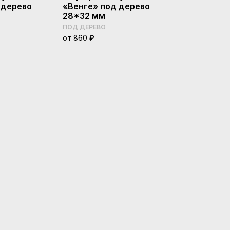
 дерево
«Венге» под дерево
«Венге» по
28*32 мм
50*30 мм
ПОД ДЕРЕВО
ПОД ДЕРЕВО
от 860 ₽
от 1190 ₽