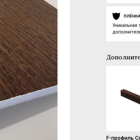
ПЛЁНК
Уникальная 
дополнител
Дополните
F-профиль Cry