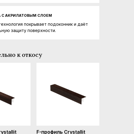
А С АКРИЛАТОВЫМ СЛОЕМ
технология покрывает подоконник и даёт
ьную защиту поверхности.
льно к откосу
stallit
F-профиль Crystallit
F-профиль C