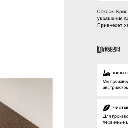
Откосы Крист
украшение в
Привнесет х
КАЧЕС
Мы произво
австрийском
ЧИСТЫ
Для произв
первичные 