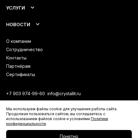
Подоконники
УСЛУГИ
Откосы
Аксессуары
Монтаж
НОВОСТИ
Доставка
Все новости
О компании
Новости компании
Анонсы продукции
Сотрудничество
Видеоматериалы
Контакты
Партнёрам
Сертификаты
+7 903 974-99-60
info@crystallit.ru
Политика конфиденциальности
Мы используем файлы cookie для улучшения работы сайта.
Продолжая пользоваться сайтом, вы соглашаетесь с
© 2012–2026 Crystallit
использованием файлов cookie и условиями
Политики
конфиденциальности
.
fhtagn.studio
Developed by
Понятно