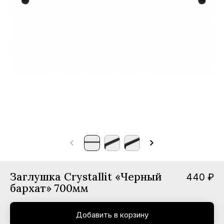
мпании
вости
трудничество
нтакты
Заглушка Crystallit «Черный
440 ₽
бархат» 700мм
Добавить в корзину