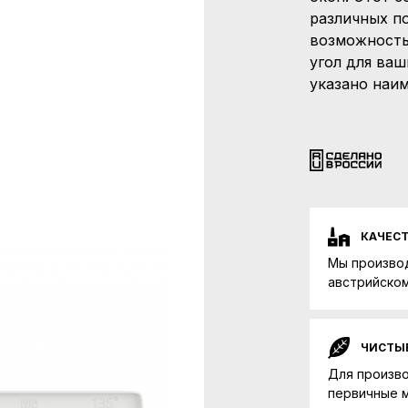
различных по
возможность
угол для ва
указано наим
КАЧЕС
Мы произво
австрийском
ЧИСТЫ
Для произв
первичные 