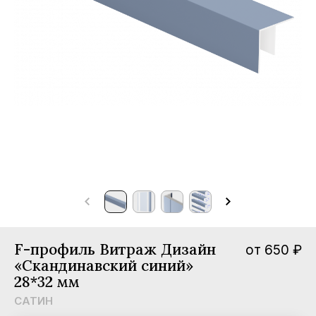
мпании
вости
трудничество
нтакты
F-профиль Витраж Дизайн
от 650 ₽
«Скандинавский синий»
28*32 мм
САТИН