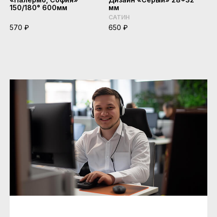
150/180° 600мм
мм
САТИН
570 ₽
650 ₽